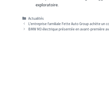
exploratoire.
Catégories
Actualités
Navigation
L’entreprise familiale Fette Auto Group achète un 
des
BMW M3 électrique présentée en avant-première ave
articles