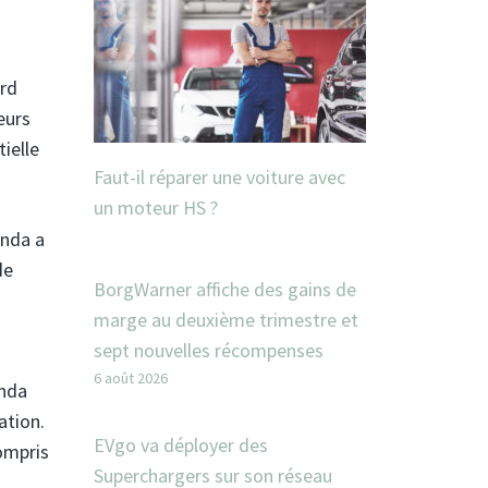
ord
eurs
ielle
Faut-il réparer une voiture avec
un moteur HS ?
onda a
de
BorgWarner affiche des gains de
marge au deuxième trimestre et
sept nouvelles récompenses
6 août 2026
onda
ation.
EVgo va déployer des
ompris
Superchargers sur son réseau