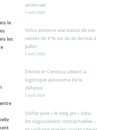
américain
5 août 2026
ans le
Volvo annonce une baisse de ses
des
ventes de 4 % sur un an de mai à
ans les
juillet
te
5 août 2026
Einride et Centinus ciblent la
logistique autonome de la
n
défense
5 août 2026
 entre
Unifor joue « le long jeu » dans
ielle
les négociations contractuelles –
ment
et souhaite que les constructeurs