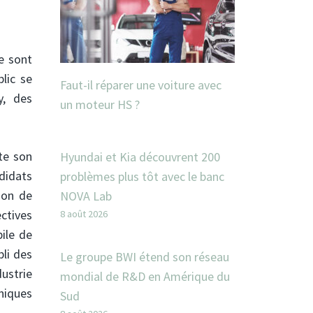
e sont
lic se
Faut-il réparer une voiture avec
y, des
un moteur HS ?
ète son
Hyundai et Kia découvrent 200
didats
problèmes plus tôt avec le banc
ion de
NOVA Lab
ectives
8 août 2026
bile de
bli des
Le groupe BWI étend son réseau
dustrie
mondial de R&D en Amérique du
niques
Sud