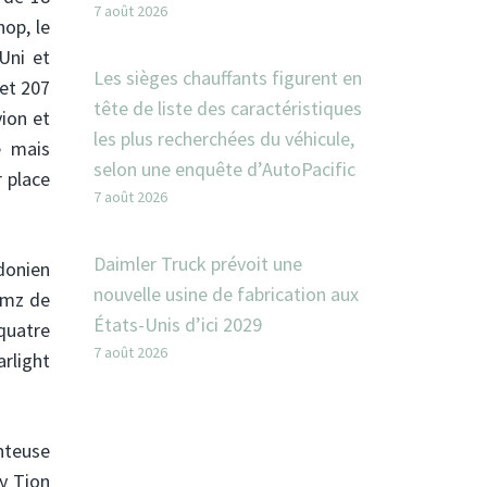
7 août 2026
hop, le
-Uni et
Les sièges chauffants figurent en
 et 207
tête de liste des caractéristiques
ion et
les plus recherchées du véhicule,
e mais
selon une enquête d’AutoPacific
 place
7 août 2026
Daimler Truck prévoit une
donien
nouvelle usine de fabrication aux
Simz de
États-Unis d’ici 2029
quatre
7 août 2026
arlight
nteuse
y Tion