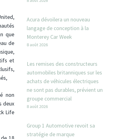
8 août 2026
United,
Acura dévoilera un nouveau
nautés
langage de conception à la
in que
Monterey Car Week
seau de
8 août 2026
sique,
ifs et
Les remises des constructeurs
lusifs,
automobiles britanniques sur les
hés,
achats de véhicules électriques
ne sont pas durables, prévient un
ié non
groupe commercial
es deux
8 août 2026
ck Life
Group 1 Automotive revoit sa
stratégie de marque
 de 18