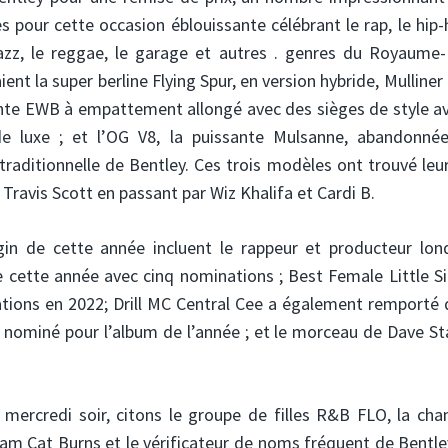
 pour cette occasion éblouissante célébrant le rap, le hip-
le jazz, le reggae, le garage et autres . genres du Royaume
ent la super berline Flying Spur, en version hybride, Mulliner
nte EWB à empattement allongé avec des sièges de style av
 luxe ; et l’OG V8, la puissante Mulsanne, abandonné
aditionnelle de Bentley. Ces trois modèles ont trouvé leur
Travis Scott en passant par Wiz Khalifa et Cardi B.
gin de cette année incluent le rappeur et producteur lon
de cette année avec cinq nominations ; Best Female Little 
ations en 2022; Drill MC Central Cee a également remporté 
é nominé pour l’album de l’année ; et le morceau de Dave St
 mercredi soir, citons le groupe de filles R&B FLO, la cha
am Cat Burns et le vérificateur de noms fréquent de Bentle