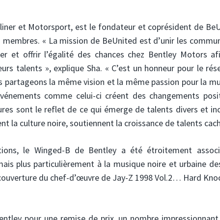
lliner et Motorsport, est le fondateur et coprésident de Be
s membres. « La mission de BeUnited est d’unir les commu
ser et offrir l’égalité des chances chez Bentley Motors af
leurs talents », explique Sha. « C’est un honneur pour le ré
 partageons la même vision et la même passion pour la mu
es événements comme celui-ci créent des changements posit
ures sont le reflet de ce qui émerge de talents divers et inc
 la culture noire, soutiennent la croissance de talents cac
tions, le Winged-B de Bentley a été étroitement assoc
mais plus particulièrement à la musique noire et urbaine d
la couverture du chef-d’œuvre de Jay-Z 1998 Vol.2… Hard Kno
entley pour une remise de prix, un nombre impressionnant