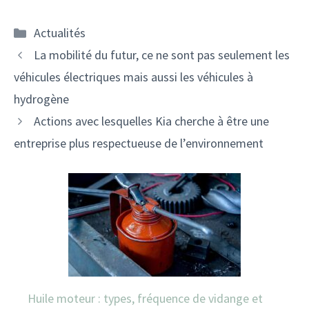
Catégories
Actualités
Navigation
La mobilité du futur, ce ne sont pas seulement les
des
véhicules électriques mais aussi les véhicules à
articles
hydrogène
Actions avec lesquelles Kia cherche à être une
entreprise plus respectueuse de l’environnement
Huile moteur : types, fréquence de vidange et